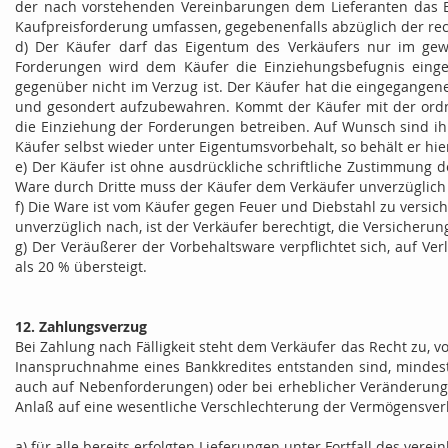
der nach vorstehenden Vereinbarungen dem Lieferanten das Ei
Kaufpreisforderung umfassen, gegebenenfalls abzüglich der re
d) Der Käufer darf das Eigentum des Verkäufers nur im gewö
Forderungen wird dem Käufer die Einziehungsbefugnis eing
gegenüber nicht im Verzug ist. Der Käufer hat die eingegangene
und gesondert aufzubewahren. Kommt der Käufer mit der ordn
die Einziehung der Forderungen betreiben. Auf Wunsch sind i
Käufer selbst wieder unter Eigentumsvorbehalt, so behält er hi
e) Der Käufer ist ohne ausdrückliche schriftliche Zustimmung 
Ware durch Dritte muss der Käufer dem Verkäufer unverzüglich
f) Die Ware ist vom Käufer gegen Feuer und Diebstahl zu versi
unverzüglich nach, ist der Verkäufer berechtigt, die Versicher
g) Der Veräußerer der Vorbehaltsware verpflichtet sich, auf V
als 20 % übersteigt.
12. Zahlungsverzug
Bei Zahlung nach Fälligkeit steht dem Verkäufer das Recht zu, 
Inanspruchnahme eines Bankkredites entstanden sind, mindeste
auch auf Nebenforderungen) oder bei erheblicher Veränderung/V
Anlaß auf eine wesentliche Verschlechterung der Vermögensverh
a) für alle bereits erfolgten Lieferungen unter Fortfall des vere