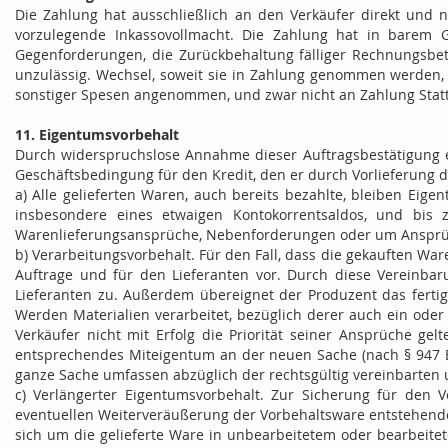
Die Zahlung hat ausschließlich an den Verkäufer direkt und ni
vorzulegende Inkassovollmacht. Die Zahlung hat in barem Ge
Gegenforderungen, die Zurückbehaltung fälliger Rechnungsbetr
unzulässig. Wechsel, soweit sie in Zahlung genommen werden, g
sonstiger Spesen angenommen, und zwar nicht an Zahlung Statt
11. Eigentumsvorbehalt
Durch widerspruchslose Annahme dieser Auftragsbestätigung erk
Geschäftsbedingung für den Kredit, den er durch Vorlieferung d
a) Alle gelieferten Waren, auch bereits bezahlte, bleiben Ei
insbesondere eines etwaigen Kontokorrentsaldos, und bis 
Warenlieferungsansprüche, Nebenforderungen oder um Ansprüc
b) Verarbeitungsvorbehalt. Für den Fall, dass die gekauften Wa
Auftrage und für den Lieferanten vor. Durch diese Vereinba
Lieferanten zu. Außerdem übereignet der Produzent das fertig 
Werden Materialien verarbeitet, bezüglich derer auch ein ode
Verkäufer nicht mit Erfolg die Priorität seiner Ansprüche g
entsprechendes Miteigentum an der neuen Sache (nach § 947 B
ganze Sache umfassen abzüglich der rechtsgültig vereinbarten
c) Verlängerter Eigentumsvorbehalt. Zur Sicherung für den V
eventuellen Weiterveräußerung der Vorbehaltsware entstehende
sich um die gelieferte Ware in unbearbeitetem oder bearbeit