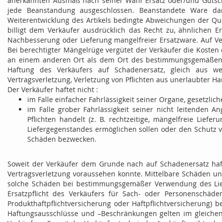
anerkannten Ausmaß nach seiner Wahl Ersatz oder/und Gutschri
jede Beanstandung ausgeschlossen. Beanstandete Ware d
Weiterentwicklung des Artikels bedingte Abweichungen der Qual
billigt dem Verkäufer ausdrücklich das Recht zu, ähnlichen E
Nachbesserung oder Lieferung mangelfreier Ersatzware. Auf Ve
Bei berechtigter Mängelrüge vergütet der Verkäufer die Kosten 
an einem anderen Ort als dem Ort des bestimmungsgemäßen G
Haftung des Verkäufers auf Schadenersatz, gleich aus we
Vertragsverletzung, Verletzung von Pflichten aus unerlaubter Han
Der Verkäufer haftet nicht :
im Falle einfacher Fahrlässigkeit seiner Organe, gesetzlich
im Falle grober Fahrlässigkeit seiner nicht leitenden A
Pflichten handelt (z. B. rechtzeitige, mängelfreie Lie
Liefergegenstandes ermöglichen sollen oder den Schutz 
Schäden bezwecken.
Soweit der Verkäufer dem Grunde nach auf Schadenersatz hafte
Vertragsverletzung voraussehen konnte. Mittelbare Schäden un
solche Schäden bei bestimmungsgemäßer Verwendung des Liefer
Ersatzpflicht des Verkäufers für Sach- oder Personenschäd
Produkthaftpflichtversicherung oder Haftpflichtversicherung) 
Haftungsausschlüsse und –Beschränkungen gelten im gleichen 