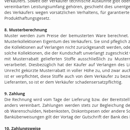
Verkäufers. Soweit der Verkäufer technische Auskünfte gibt ode
vereinbarten Leistungsumfang gehören, geschieht dies unentgelt
des Verkäufers wegen vorsätzlichen Verhaltens, für garantie
Produkthaftungsgesetz.
8. Musterberechnung
Muster werden zum Preise der bemusterten Ware berechnet. S
Musterkollektionen Eigentum des Verkäufers. Sie sind pfleglic
die Kollektionen auf Verlangen nicht zurückgesandt werden, ode
solche Kollektionen, die der Kundschaft unverlangt zugeschickt
mit Musterrabatt gelieferten Stoffe ausschließlich zu Muste
verarbeitet. Diesbezüglich hat der Käufer auf Verlangen des 
Unrecht gekürzte Musterrabatt in voller Höhe zu, und zwar auc
ist er verpflichtet, diese Stoffe auch von dem Verkäufer zu be
Lieferanten, so ist er dem Verkäufer schadensersatzpflichtig.
9. Zahlung
Die Rechnung wird vom Tage der Lieferung bzw. der Bereitstel
anders vereinbart. Zahlungen werden stets zur Begleichung der
ob Warenschulden, Nebenkosten, Diskontspesen oder andere Sch
Banküberweisungen gilt der Vortag der Gutschrift der Bank des 
10. Zahlungsweise